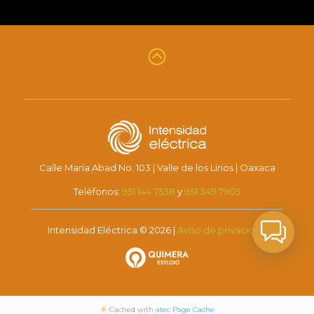
Calle María Abad No. 103 | Valle de los Lirios | Oaxaca
Teléfonos:
951 144 7538
y
951 349 7905
Intensidad Eléctrica © 2026 |
Aviso de privacidad
Cached with
atec Page Cache