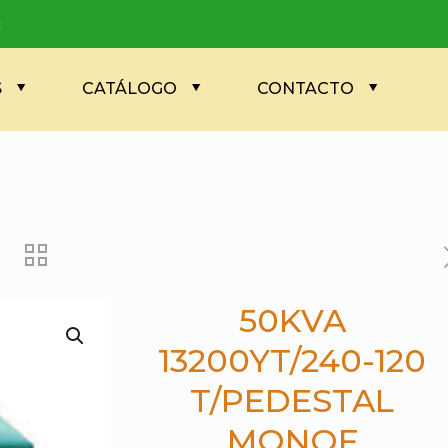
x
S
CATÁLOGO
CONTACTO
50KVA
13200YT/240-120
T/PEDESTAL
MONOF