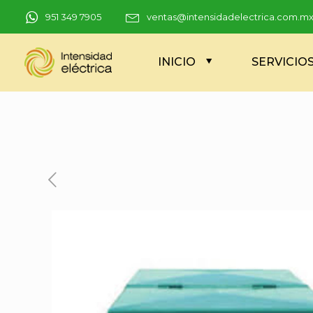
951 349 7905
ventas@intensidadelectrica.com.m
INICIO
SERVICIO