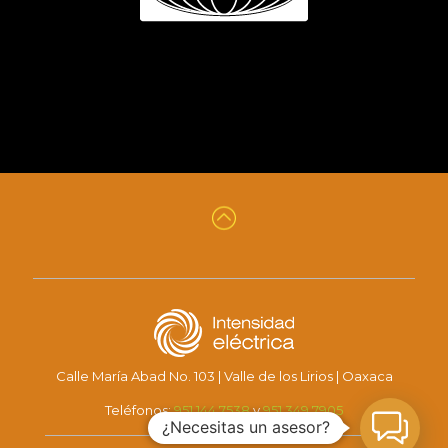
Calle María Abad No. 103 | Valle de los Lirios | Oaxaca
Teléfonos:
951 144 7538
y
951 349 7905
¿Necesitas un asesor?